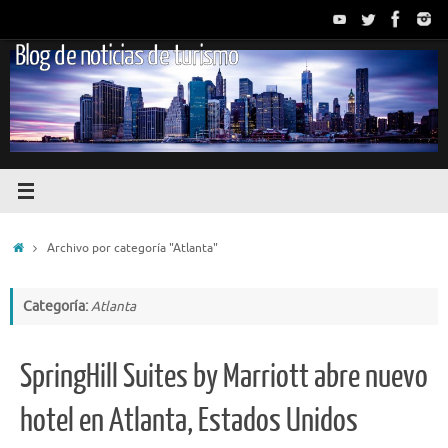
Saltar
al
Blog de noticias de turismo
contenido
Inicio
Archivo por categoría "Atlanta"
Categoría:
Atlanta
SpringHill Suites by Marriott abre nuevo
hotel en Atlanta, Estados Unidos