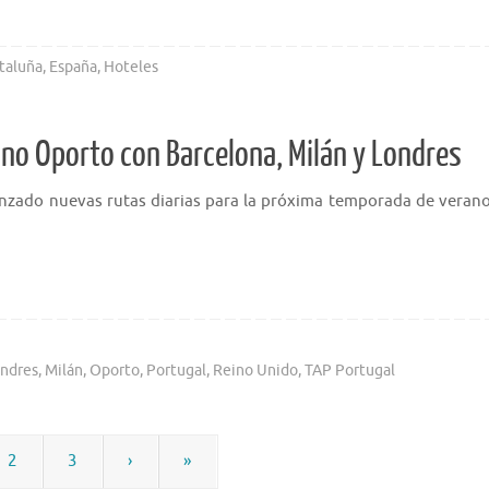
taluña
,
España
,
Hoteles
ano Oporto con Barcelona, Milán y Londres
anzado nuevas rutas diarias para la próxima temporada de verano
ndres
,
Milán
,
Oporto
,
Portugal
,
Reino Unido
,
TAP Portugal
2
3
›
»