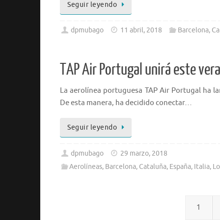
Seguir leyendo
dpmubago
11 abril, 2018
Barcelona
,
Ca
TAP Air Portugal unirá este ver
La aerolínea portuguesa TAP Air Portugal ha l
De esta manera, ha decidido conectar…
Seguir leyendo
dpmubago
29 marzo, 2018
Aerolíneas
,
Barcelona
,
Cataluña
,
España
,
Italia
,
Lo
1