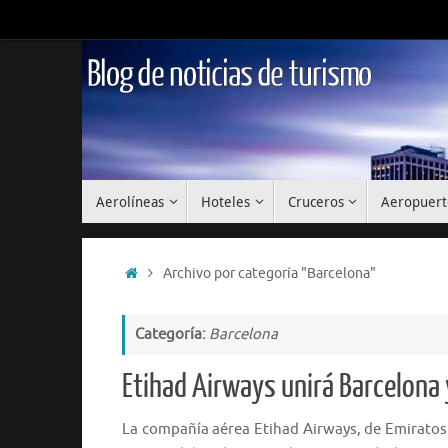
Saltar
al
contenido
Blog de noticias de turismo
Saltar
Aerolíneas
Hoteles
Cruceros
Aeropuert
al
contenido
Inicio
Archivo por categoría "Barcelona"
Categoría:
Barcelona
Etihad Airways unirá Barcelona
La compañía aérea Etihad Airways, de Emiratos