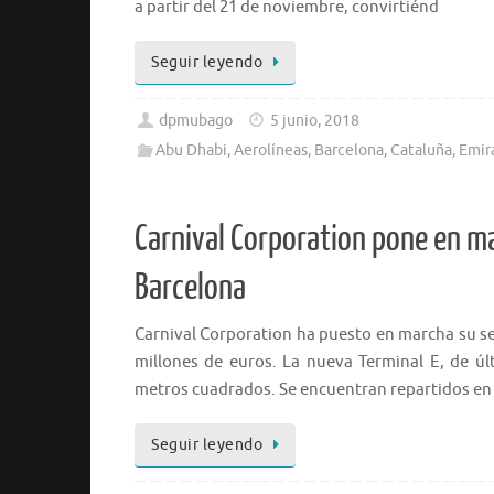
a partir del 21 de noviembre, convirtiénd
Seguir leyendo
dpmubago
5 junio, 2018
Abu Dhabi
,
Aerolíneas
,
Barcelona
,
Cataluña
,
Emir
Carnival Corporation pone en m
Barcelona
Carnival Corporation ha puesto en marcha su se
millones de euros. La nueva Terminal E, de úl
metros cuadrados. Se encuentran repartidos en
Seguir leyendo