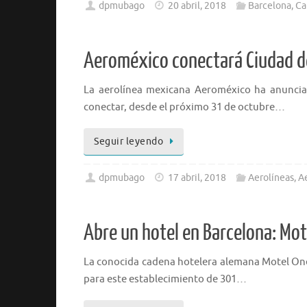
dpmubago
20 abril, 2018
Barcelona
,
Ca
Aeroméxico conectará Ciudad d
La aerolínea mexicana Aeroméxico ha anuncia
conectar, desde el próximo 31 de octubre…
Seguir leyendo
dpmubago
17 abril, 2018
Aerolíneas
,
A
Abre un hotel en Barcelona: Mot
La conocida cadena hotelera alemana Motel One
para este establecimiento de 301…