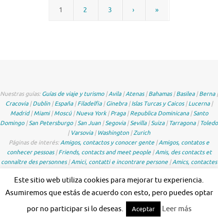
1
2
3
›
»
Nuestras guías:
Guías de viaje y turismo
|
Avila
|
Atenas
|
Bahamas
|
Basilea
|
Berna
|
Cracovia
|
Dublin
|
España
|
Filadelfia
|
Ginebra
|
Islas Turcas y Caicos
|
Lucerna
|
Madrid
|
Miami
|
Moscú
|
Nueva York
|
Praga
|
Republica Dominicana
|
Santo
Domingo
|
San Petersburgo
|
San Juan
|
Segovia
|
Sevilla
|
Suiza
|
Tarragona
|
Toledo
|
Varsovia
|
Washington
|
Zurich
Páginas de interés:
Amigos, contactos y conocer gente
|
Amigos, contatos e
conhecer pessoas
|
Friends, contacts and meet people
|
Amis, des contacts et
connaître des personnes
|
Amici, contatti e incontrare persone
|
Amics, contactes
i conèixer gent de Catalunya
|
Freunde, Kontakte und Leute treffen
Este sitio web utiliza cookies para mejorar tu experiencia.
Asumiremos que estás de acuerdo con esto, pero puedes optar
por no participar si lo deseas.
Leer más
Aceptar
Funciona con
Tempera
&
WordPress.