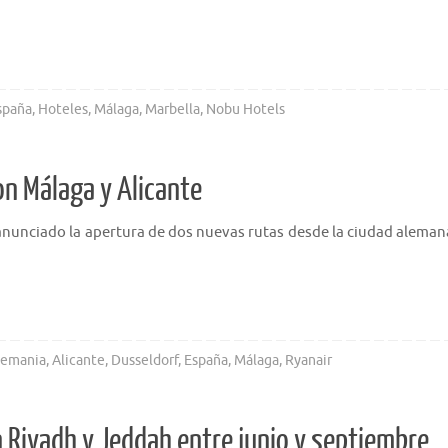
spaña
,
Hoteles
,
Málaga
,
Marbella
,
Nobu Hotels
on Málaga y Alicante
 anunciado la apertura de dos nuevas rutas desde la ciudad aleman
lemania
,
Alicante
,
Dusseldorf
,
España
,
Málaga
,
Ryanair
n Riyadh y Jeddah entre junio y septiembre