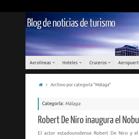
Saltar
al
contenido
Blog de noticias de turismo
Saltar
Aerolíneas
Hoteles
Cruceros
Aeropuert
al
contenido
Inicio
Archivo por categoría "Málaga"
Categoría:
Málaga
Robert De Niro inaugura el Nobu
El actor estadounidense Robert De Niro y el