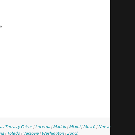
e
las Turcas y Caicos
|
Lucerna
|
Madrid
|
Miami
|
Moscú
|
Nueva
na
|
Toledo
|
Varsovia
|
Washington
|
Zurich