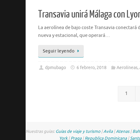
Transavia unirá Málaga con Lyon
La aerolínea de bajo coste Transavia conectará 
nueva y estacional, que operará…
Seguir leyendo
dpmubago
6 febrero, 2018
Aerolíneas
,
1
Nuestras guías:
Guías de viaje y turismo
|
Avila
|
Atenas
|
Bah
York
|
Praga
|
Republica Dominicana
|
Sant