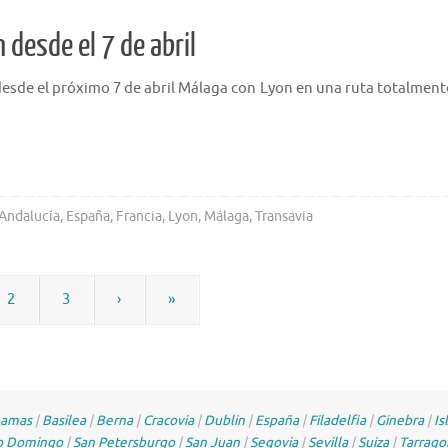
 desde el 7 de abril
desde el próximo 7 de abril Málaga con Lyon en una ruta totalment
Andalucía
,
España
,
Francia
,
Lyon
,
Málaga
,
Transavia
2
3
›
»
amas
|
Basilea
|
Berna
|
Cracovia
|
Dublin
|
España
|
Filadelfia
|
Ginebra
|
Is
o Domingo
|
San Petersburgo
|
San Juan
|
Segovia
|
Sevilla
|
Suiza
|
Tarrago