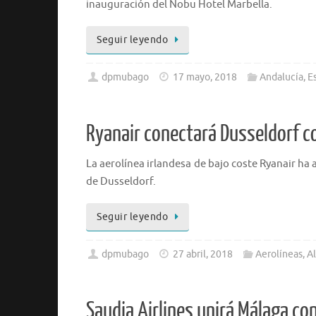
inauguración del Nobu Hotel Marbella.
Seguir leyendo
dpmubago
17 mayo, 2018
Andalucía
,
E
Ryanair conectará Dusseldorf c
La aerolínea irlandesa de bajo coste Ryanair ha
de Dusseldorf.
Seguir leyendo
dpmubago
27 abril, 2018
Aerolíneas
,
A
Saudia Airlines unirá Málaga co