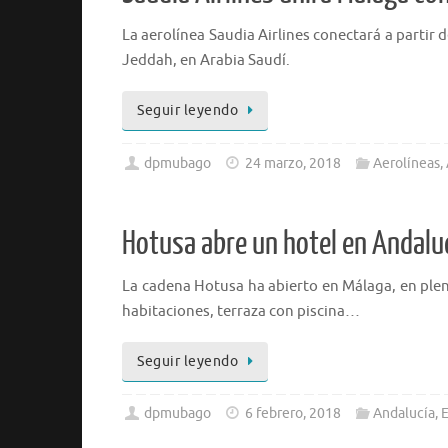
La aerolínea Saudia Airlines conectará a partir
Jeddah, en Arabia Saudí.
Seguir leyendo
dpmubago
24 marzo, 2018
Aerolíneas
,
Hotusa abre un hotel en Andalu
La cadena Hotusa ha abierto en Málaga, en plena
habitaciones, terraza con piscina…
Seguir leyendo
dpmubago
6 febrero, 2018
Andalucía
,
E