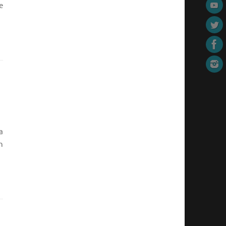
e
a
n