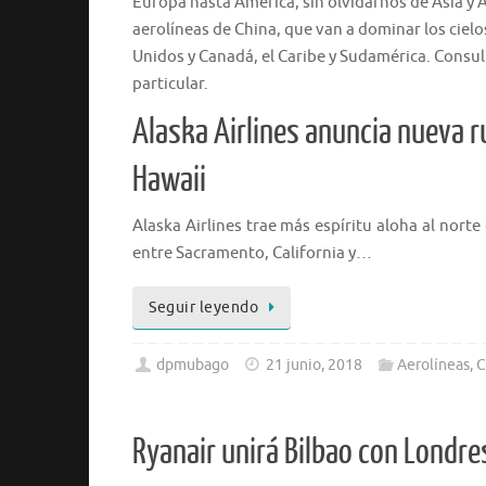
Europa hasta América, sin olvidarnos de Asia y Áf
aerolíneas de China, que van a dominar los ciel
Unidos y Canadá, el Caribe y Sudamérica. Consult
particular.
Alaska Airlines anuncia nueva r
Hawaii
Alaska Airlines trae más espíritu aloha al norte
entre Sacramento, California y…
Seguir leyendo
dpmubago
21 junio, 2018
Aerolíneas
,
C
Ryanair unirá Bilbao con Londr