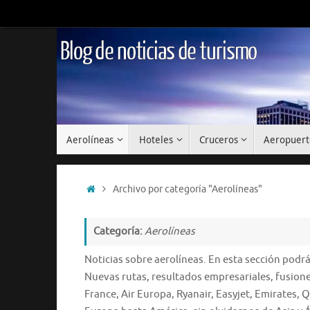
Saltar
al
contenido
Blog de noticias de turismo
Saltar
Aerolíneas
Hoteles
Cruceros
Aeropuert
al
contenido
Inicio
Archivo por categoría "Aerolíneas"
Categoría:
Aerolíneas
Noticias sobre aerolíneas. En esta sección podrá
Nuevas rutas, resultados empresariales, fusione
France, Air Europa, Ryanair, Easyjet, Emirates,