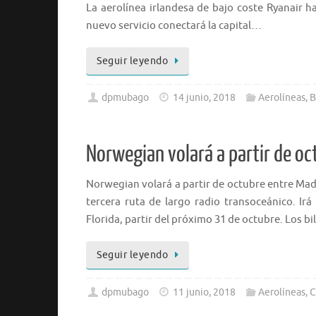
La aerolínea irlandesa de bajo coste Ryanair 
nuevo servicio conectará la capital…
Seguir leyendo
dpmubago
14 junio, 2018
Aerolíneas
,
B
Norwegian volará a partir de oc
Norwegian volará a partir de octubre entre Madr
tercera ruta de largo radio transoceánico. Ir
Florida, partir del próximo 31 de octubre. Los bi
Seguir leyendo
dpmubago
11 junio, 2018
Aerolíneas
,
C