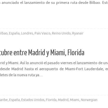
ha anunciado el lanzamiento de su primera ruta desde Bilbao. Est
ilbao
,
España
,
Londres
,
País Vasco
,
Reino Unido
,
Ryanair
tubre entre Madrid y Miami, Florida
id y Miami. Así lo anunció el pasado viernes el lanzamiento de un
á desde Madrid hasta el aeropuerto de Miami-Fort Lauderdale, e
lletes de la nueva ruta ya…
aribe
,
España
,
Estados Unidos
,
Florida
,
Madrid
,
Miami
,
Norwegian