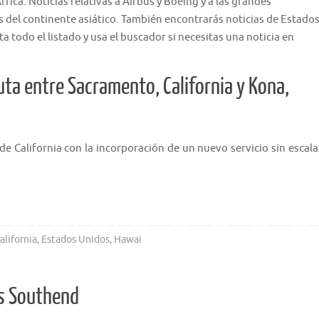
rica. Noticias relativas a Airbus y Boeing y a las grandes
os del continente asiático. También encontrarás noticias de Estado
a todo el listado y usa el buscador si necesitas una noticia en
uta entre Sacramento, California y Kona,
 de California con la incorporación de un nuevo servicio sin escala
alifornia
,
Estados Unidos
,
Hawai
es Southend