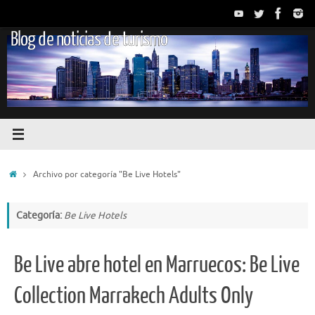
Saltar
al
Blog de noticias de turismo
contenido
Inicio
Archivo por categoría "Be Live Hotels"
Categoría:
Be Live Hotels
Be Live abre hotel en Marruecos: Be Live
Collection Marrakech Adults Only