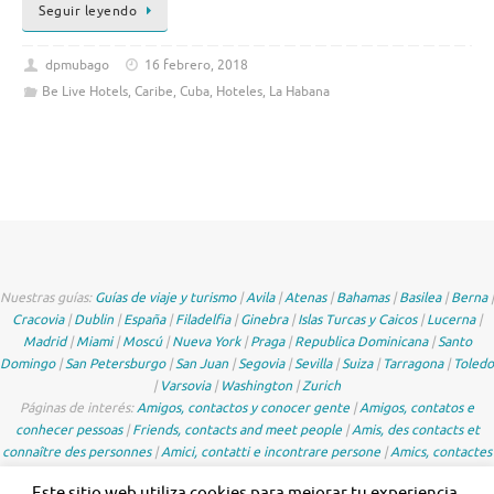
Seguir leyendo
dpmubago
16 febrero, 2018
Be Live Hotels
,
Caribe
,
Cuba
,
Hoteles
,
La Habana
Nuestras guías:
Guías de viaje y turismo
|
Avila
|
Atenas
|
Bahamas
|
Basilea
|
Berna
|
Cracovia
|
Dublin
|
España
|
Filadelfia
|
Ginebra
|
Islas Turcas y Caicos
|
Lucerna
|
Madrid
|
Miami
|
Moscú
|
Nueva York
|
Praga
|
Republica Dominicana
|
Santo
Domingo
|
San Petersburgo
|
San Juan
|
Segovia
|
Sevilla
|
Suiza
|
Tarragona
|
Toledo
|
Varsovia
|
Washington
|
Zurich
Páginas de interés:
Amigos, contactos y conocer gente
|
Amigos, contatos e
conhecer pessoas
|
Friends, contacts and meet people
|
Amis, des contacts et
connaître des personnes
|
Amici, contatti e incontrare persone
|
Amics, contactes
i conèixer gent de Catalunya
|
Freunde, Kontakte und Leute treffen
Este sitio web utiliza cookies para mejorar tu experiencia.