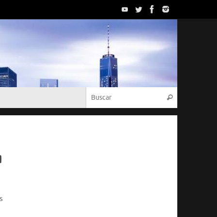
Búsqueda p
Buscar
a
s