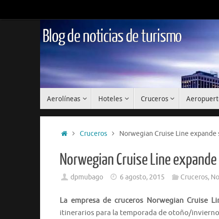
Saltar
al
contenido
Blog de noticias de turismo
Saltar
Aerolíneas
Hoteles
Cruceros
Aeropuert
al
contenido
Inicio
Cruceros
Norwegian Cruise Line expande s
Norwegian Cruise Line expande 
dpmubago
6 agosto, 2015
Cruceros
,
No
La empresa de cruceros Norwegian Cruise Li
itinerarios para la temporada de otoño/inviern