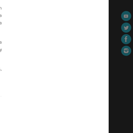
n
a
a
a
y
,