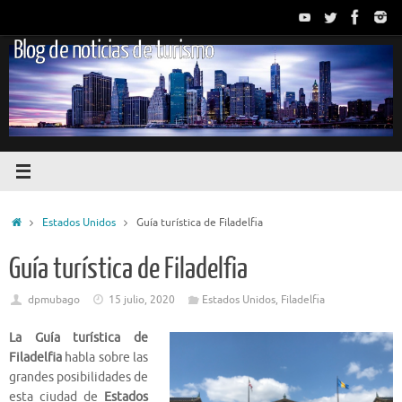
Saltar
al
Blog de noticias de turismo
contenido
Inicio
Estados Unidos
Guía turística de Filadelfia
Guía turística de Filadelfia
dpmubago
15 julio, 2020
Estados Unidos
,
Filadelfia
La Guía turística de
Filadelfia
habla sobre las
grandes posibilidades de
esta ciudad de
Estados