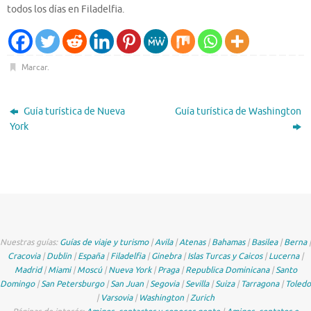
todos los días en Filadelfia.
Marcar
.
Guía turística de Nueva
Guía turística de Washington
York
Nuestras guías:
Guías de viaje y turismo
|
Avila
|
Atenas
|
Bahamas
|
Basilea
|
Berna
|
Cracovia
|
Dublin
|
España
|
Filadelfia
|
Ginebra
|
Islas Turcas y Caicos
|
Lucerna
|
Madrid
|
Miami
|
Moscú
|
Nueva York
|
Praga
|
Republica Dominicana
|
Santo
Domingo
|
San Petersburgo
|
San Juan
|
Segovia
|
Sevilla
|
Suiza
|
Tarragona
|
Toledo
|
Varsovia
|
Washington
|
Zurich