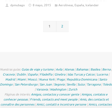
dpmubago
8 mayo, 2015
Aerolíneas
,
España
,
Icelandair
1
2
Nuestras guías:
Guías de viaje y turismo
|
Avila
|
Atenas
|
Bahamas
|
Basilea
|
Berna
|
Cracovia
|
Dublin
|
España
|
Filadelfia
|
Ginebra
|
Islas Turcas y Caicos
|
Lucerna
|
Madrid
|
Miami
|
Moscú
|
Nueva York
|
Praga
|
Republica Dominicana
|
Santo
Domingo
|
San Petersburgo
|
San Juan
|
Segovia
|
Sevilla
|
Suiza
|
Tarragona
|
Toledo
|
Varsovia
|
Washington
|
Zurich
Páginas de interés:
Amigos, contactos y conocer gente
|
Amigos, contatos e
conhecer pessoas
|
Friends, contacts and meet people
|
Amis, des contacts et
connaître des personnes
|
Amici, contatti e incontrare persone
|
Amics, contactes
i conèixer gent de Catalunya
|
Freunde, Kontakte und Leute treffen