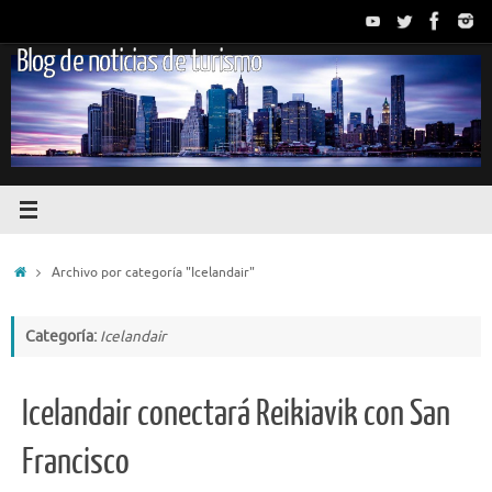
Saltar
al
Blog de noticias de turismo
contenido
Inicio
Archivo por categoría "Icelandair"
Categoría:
Icelandair
Icelandair conectará Reikiavik con San
Francisco