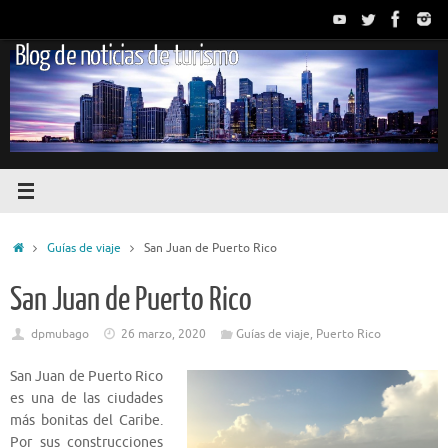
Saltar
al
Blog de noticias de turismo
contenido
Inicio
Guías de viaje
San Juan de Puerto Rico
San Juan de Puerto Rico
dpmubago
26 marzo, 2020
Guías de viaje
,
Puerto Rico
San Juan de Puerto Rico
es una de las ciudades
más bonitas del Caribe.
Por sus construcciones