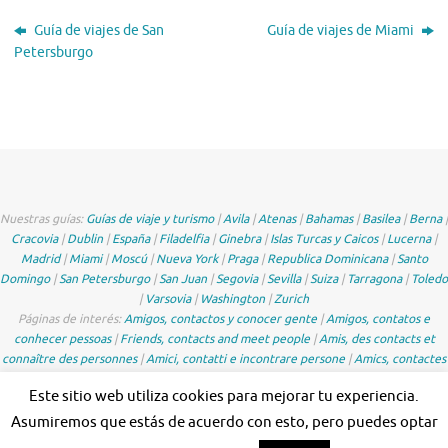
Guía de viajes de San
Guía de viajes de Miami
Petersburgo
Nuestras guías:
Guías de viaje y turismo
|
Avila
|
Atenas
|
Bahamas
|
Basilea
|
Berna
|
Cracovia
|
Dublin
|
España
|
Filadelfia
|
Ginebra
|
Islas Turcas y Caicos
|
Lucerna
|
Madrid
|
Miami
|
Moscú
|
Nueva York
|
Praga
|
Republica Dominicana
|
Santo
Domingo
|
San Petersburgo
|
San Juan
|
Segovia
|
Sevilla
|
Suiza
|
Tarragona
|
Toledo
|
Varsovia
|
Washington
|
Zurich
Páginas de interés:
Amigos, contactos y conocer gente
|
Amigos, contatos e
conhecer pessoas
|
Friends, contacts and meet people
|
Amis, des contacts et
connaître des personnes
|
Amici, contatti e incontrare persone
|
Amics, contactes
i conèixer gent de Catalunya
|
Freunde, Kontakte und Leute treffen
Este sitio web utiliza cookies para mejorar tu experiencia.
Asumiremos que estás de acuerdo con esto, pero puedes optar