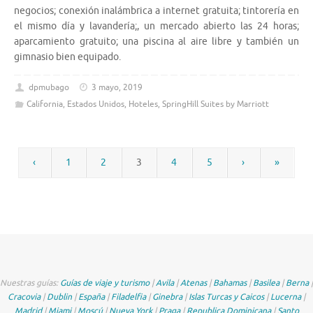
negocios; conexión inalámbrica a internet gratuita; tintorería en
el mismo día y lavandería;, un mercado abierto las 24 horas;
aparcamiento gratuito; una piscina al aire libre y también un
gimnasio bien equipado.
dpmubago
3 mayo, 2019
California
,
Estados Unidos
,
Hoteles
,
SpringHill Suites by Marriott
‹
1
2
3
4
5
›
»
Nuestras guías:
Guías de viaje y turismo
|
Avila
|
Atenas
|
Bahamas
|
Basilea
|
Berna
|
Cracovia
|
Dublin
|
España
|
Filadelfia
|
Ginebra
|
Islas Turcas y Caicos
|
Lucerna
|
Madrid
|
Miami
|
Moscú
|
Nueva York
|
Praga
|
Republica Dominicana
|
Santo