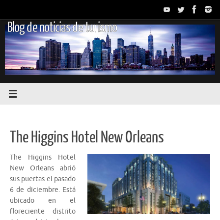
Saltar
al
Blog de noticias de turismo
contenido
The Higgins Hotel New Orleans
The Higgins Hotel
New Orleans abrió
sus puertas el pasado
6 de diciembre. Está
ubicado en el
floreciente distrito