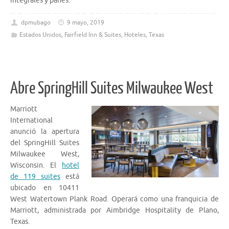
integrales y panes.
dpmubago
9 mayo, 2019
Estados Unidos
,
Fairfield Inn & Suites
,
Hoteles
,
Texas
Abre SpringHill Suites Milwaukee West
Marriott
International
anunció la apertura
del SpringHill Suites
Milwaukee West,
Wisconsin. El
hotel
de 119 suites
está
ubicado en 10411
West Watertown Plank Road. Operará como una franquicia de
Marriott, administrada por Aimbridge Hospitality de Plano,
Texas.